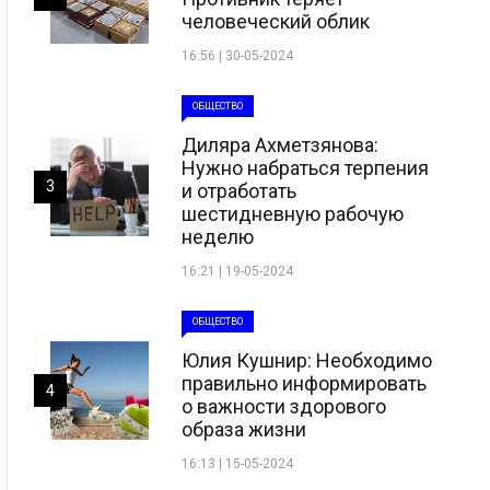
человеческий облик
16:56 | 30-05-2024
ОБЩЕСТВО
Диляра Ахметзянова:
Нужно набраться терпения
3
и отработать
шестидневную рабочую
неделю
16:21 | 19-05-2024
ОБЩЕСТВО
Юлия Кушнир: Необходимо
правильно информировать
4
о важности здорового
образа жизни
16:13 | 15-05-2024