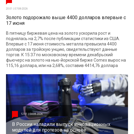
20:01 | 07-08-2026
Золото подорожало выше 4400 долларов впервые с
17 июня
В пятницу биржевая цена на золото ускорила рост и
поднялась на 2,7% после публикации статистики из США.
Впервые с 17 июня стоимость металла превысила 4400
долларов за тройскую унцию, свидетельствуют данные
торгов. К 15:37 по московскому времени декабрьский
фьючерс на золото на нью-йоркской бирже Comex вырос на
115,16 доллара, или на 2,68%, составив 4414,76 доллара
12:01 | 04-08-2026
В России наладили выпуск инновационных
модулей для протезов на основе