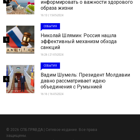
4
информировать о важности здорового
образа жизни
16:13 | 15-05-2024
СОБЫТИЯ
Николай Шлямин: Россия нашла
5
эффективный механизм обхода
санкций
16:26 | 21-05-2024
СОБЫТИЯ
Вадим Шумель: Президент Молдавии
6
давно рассматривает идею
объединения с Румынией
16:16 | 16-05-2024
© 2026 СПБ ПРАВДА | Сетевое издание. Все права
защищены.