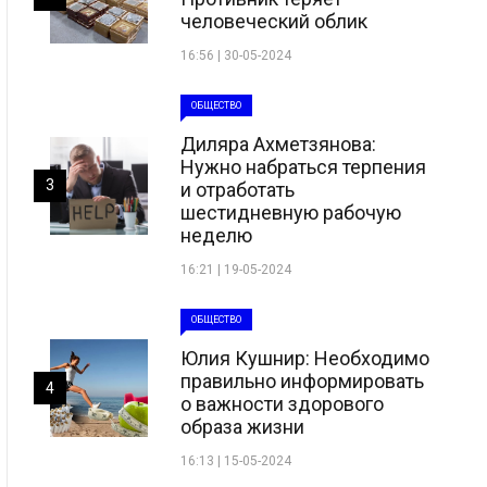
человеческий облик
16:56 | 30-05-2024
ОБЩЕСТВО
Диляра Ахметзянова:
Нужно набраться терпения
3
и отработать
шестидневную рабочую
неделю
16:21 | 19-05-2024
ОБЩЕСТВО
Юлия Кушнир: Необходимо
правильно информировать
4
о важности здорового
образа жизни
16:13 | 15-05-2024