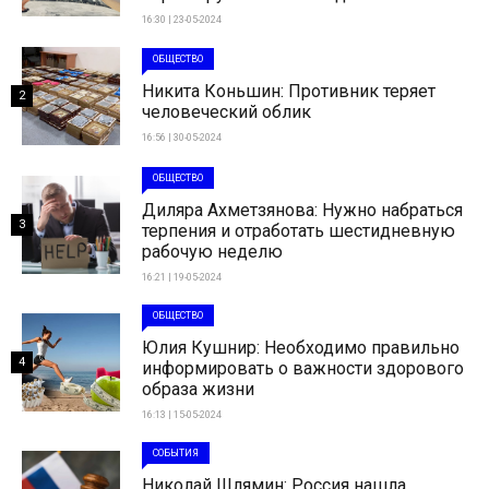
16:30 | 23-05-2024
ОБЩЕСТВО
Никита Коньшин: Противник теряет
2
человеческий облик
16:56 | 30-05-2024
ОБЩЕСТВО
Диляра Ахметзянова: Нужно набраться
3
терпения и отработать шестидневную
рабочую неделю
16:21 | 19-05-2024
ОБЩЕСТВО
Юлия Кушнир: Необходимо правильно
4
информировать о важности здорового
образа жизни
16:13 | 15-05-2024
СОБЫТИЯ
Николай Шлямин: Россия нашла