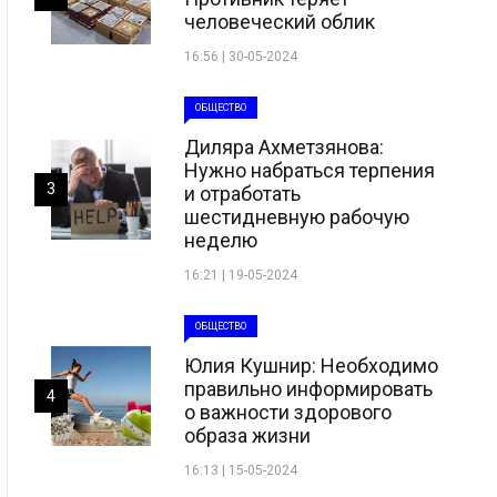
человеческий облик
16:56 | 30-05-2024
ОБЩЕСТВО
Диляра Ахметзянова:
Нужно набраться терпения
3
и отработать
шестидневную рабочую
неделю
16:21 | 19-05-2024
ОБЩЕСТВО
Юлия Кушнир: Необходимо
правильно информировать
4
о важности здорового
образа жизни
16:13 | 15-05-2024