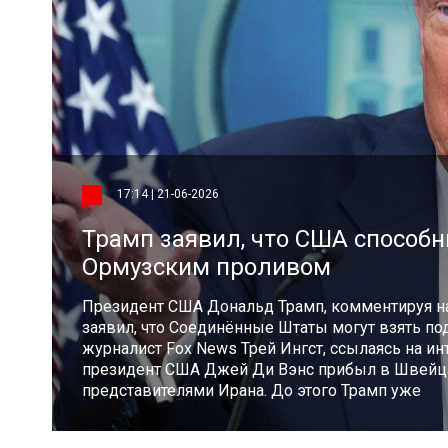
17:14 | 21-06-2026
Трамп заявил, что США способн
Ормузским проливом
Президент США Дональд Трамп, комментируя н
заявил, что Соединённые Штаты могут взять по
журналист Fox News Трей Ингст, ссылаясь на и
президент США Джей Ди Вэнс прибыл в Швейца
представителями Ирана. До этого Трамп уже