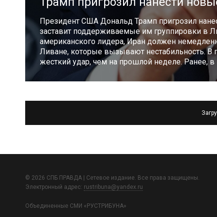
Трамп пригрозил нанести новы
Президент США Дональд Трамп пригрозил нанес
заставит поддерживаемые им группировки в Ли
американского лидера, Иран должен немедленн
Ливане, которые вызывают нестабильность. В 
жесткий удар, чем на прошлой неделе. Ранее, в
Загру
© 2026 СПБ ПРАВДА | Сетевое издание. Все права защищены.
Электронный адрес:
rustribuna@yandex.ru
Объединенные СМИ «РУСТРИБУНА»