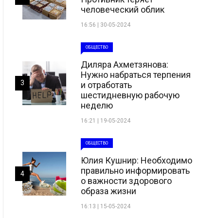
человеческий облик
16:56 | 30-05-2024
ОБЩЕСТВО
Диляра Ахметзянова:
Нужно набраться терпения
3
и отработать
шестидневную рабочую
неделю
16:21 | 19-05-2024
ОБЩЕСТВО
Юлия Кушнир: Необходимо
правильно информировать
4
о важности здорового
образа жизни
16:13 | 15-05-2024