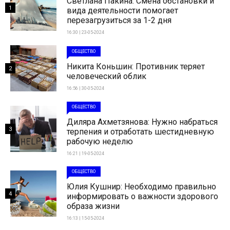
Светлана Пакина: Смена обстановки и
1
вида деятельности помогает
перезагрузиться за 1-2 дня
16:30 | 23-05-2024
ОБЩЕСТВО
Никита Коньшин: Противник теряет
2
человеческий облик
16:56 | 30-05-2024
ОБЩЕСТВО
Диляра Ахметзянова: Нужно набраться
3
терпения и отработать шестидневную
рабочую неделю
16:21 | 19-05-2024
ОБЩЕСТВО
Юлия Кушнир: Необходимо правильно
4
информировать о важности здорового
образа жизни
16:13 | 15-05-2024