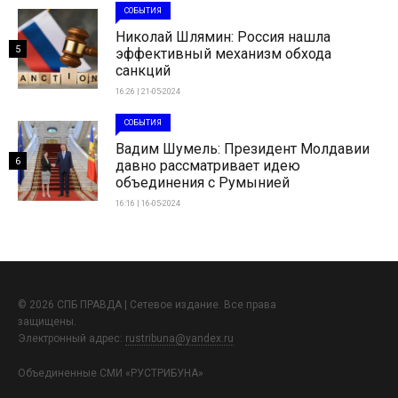
СОБЫТИЯ
Николай Шлямин: Россия нашла
5
эффективный механизм обхода
санкций
16:26 | 21-05-2024
СОБЫТИЯ
Вадим Шумель: Президент Молдавии
6
давно рассматривает идею
объединения с Румынией
16:16 | 16-05-2024
© 2026 СПБ ПРАВДА | Сетевое издание. Все права
защищены.
Электронный адрес:
rustribuna@yandex.ru
Объединенные СМИ «РУСТРИБУНА»