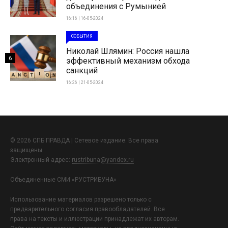
объединения с Румынией
16:16 | 16-05-2024
СОБЫТИЯ
Николай Шлямин: Россия нашла
6
эффективный механизм обхода
санкций
16:26 | 21-05-2024
© 2026 СПБ ПРАВДА | Сетевое издание. Все права
защищены.
Электронный адрес:
rustribuna@yandex.ru
Объединенные СМИ «РУСТРИБУНА»
Использование материалов разрешено только с
предварительного согласия правообладателей. Все
права на тексты и иллюстрации принадлежат их авторам.