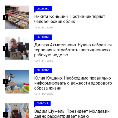
ОБЩЕСТВО
Никита Коньшин: Противник теряет
2
человеческий облик
16:56 | 30-05-2024
ОБЩЕСТВО
Диляра Ахметзянова: Нужно набраться
3
терпения и отработать шестидневную
рабочую неделю
16:21 | 19-05-2024
ОБЩЕСТВО
Юлия Кушнир: Необходимо правильно
4
информировать о важности здорового
образа жизни
16:13 | 15-05-2024
СОБЫТИЯ
Вадим Шумель: Президент Молдавии
5
давно рассматривает идею