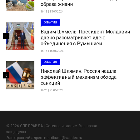
образа жизни
16:13 | 15-05-2024
СОБЫТИЯ
Вадим Шумель: Президент Молдавии
5
давно рассматривает идею
объединения с Румынией
16:16 | 16-05-2024
СОБЫТИЯ
Николай Шлямин: Россия нашла
6
эффективный механизм обхода
санкций
16:26 | 21-05-2024
© 2026 СПБ ПРАВДА | Сетевое издание. Все права
защищены.
Электронный адрес:
rustribuna@yandex.ru