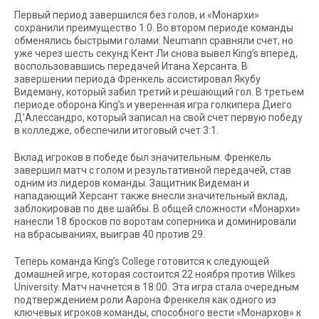
Первый период завершился без голов, и «Монархи»
сохранили преимущество 1:0. Во втором периоде команды
обменялись быстрыми голами: Neumann сравняли счет, но
уже через шесть секунд Кент Ли снова вывел King’s вперед,
воспользовавшись передачей Итана Херсанта. В
завершении периода Френкель ассистировал Якубу
Видеману, который забил третий и решающий гол. В третьем
периоде оборона King’s и уверенная игра голкипера Диего
Д’Алессандро, который записал на свой счет первую победу
в колледже, обеспечили итоговый счет 3:1.
Вклад игроков в победе был значительным. Френкель
завершил матч с голом и результативной передачей, став
одним из лидеров команды. Защитник Видеман и
нападающий Херсант также внесли значительный вклад,
заблокировав по две шайбы. В общей сложности «Монархи»
нанесли 18 бросков по воротам соперника и доминировали
на вбрасываниях, выиграв 40 против 29.
Теперь команда King’s College готовится к следующей
домашней игре, которая состоится 22 ноября против Wilkes
University. Матч начнется в 18:00. Эта игра стала очередным
подтверждением роли Аарона Френкеля как одного из
ключевых игроков команды, способного вести «Монархов» к