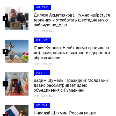
ОБЩЕСТВО
Диляра Ахметзянова: Нужно набраться
3
терпения и отработать шестидневную
рабочую неделю
16:21 | 19-05-2024
ОБЩЕСТВО
Юлия Кушнир: Необходимо правильно
4
информировать о важности здорового
образа жизни
16:13 | 15-05-2024
СОБЫТИЯ
Вадим Шумель: Президент Молдавии
5
давно рассматривает идею
объединения с Румынией
16:16 | 16-05-2024
СОБЫТИЯ
Николай Шлямин: Россия нашла