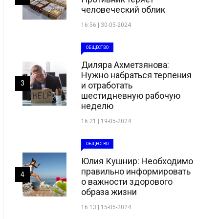
человеческий облик
16:56 | 30-05-2024
ОБЩЕСТВО
Диляра Ахметзянова:
Нужно набраться терпения
3
и отработать
шестидневную рабочую
неделю
16:21 | 19-05-2024
ОБЩЕСТВО
Юлия Кушнир: Необходимо
правильно информировать
4
о важности здорового
образа жизни
16:13 | 15-05-2024