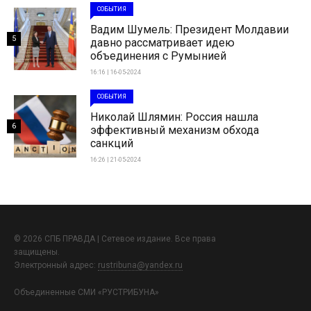
СОБЫТИЯ
Вадим Шумель: Президент Молдавии
5
давно рассматривает идею
объединения с Румынией
16:16 | 16-05-2024
СОБЫТИЯ
Николай Шлямин: Россия нашла
6
эффективный механизм обхода
санкций
16:26 | 21-05-2024
© 2026 СПБ ПРАВДА | Сетевое издание. Все права
защищены.
Электронный адрес:
rustribuna@yandex.ru
Объединенные СМИ «РУСТРИБУНА»