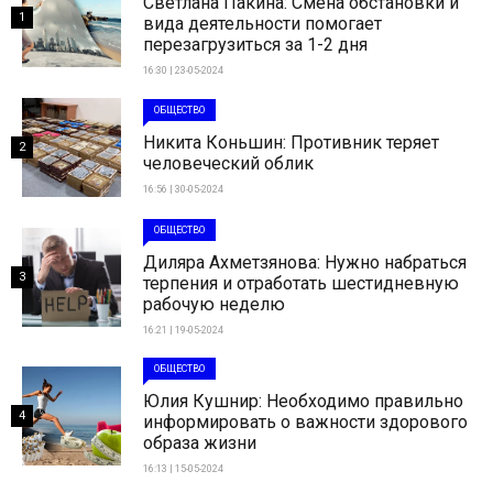
Светлана Пакина: Смена обстановки и
1
вида деятельности помогает
перезагрузиться за 1-2 дня
16:30 | 23-05-2024
ОБЩЕСТВО
Никита Коньшин: Противник теряет
2
человеческий облик
16:56 | 30-05-2024
ОБЩЕСТВО
Диляра Ахметзянова: Нужно набраться
3
терпения и отработать шестидневную
рабочую неделю
16:21 | 19-05-2024
ОБЩЕСТВО
Юлия Кушнир: Необходимо правильно
4
информировать о важности здорового
образа жизни
16:13 | 15-05-2024