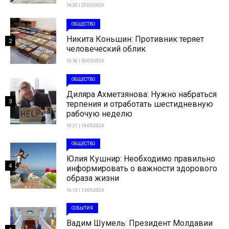
16:30 | 23-05-2024
ОБЩЕСТВО
Никита Коньшин: Противник теряет
2
человеческий облик
16:56 | 30-05-2024
ОБЩЕСТВО
Диляра Ахметзянова: Нужно набраться
3
терпения и отработать шестидневную
рабочую неделю
16:21 | 19-05-2024
ОБЩЕСТВО
Юлия Кушнир: Необходимо правильно
4
информировать о важности здорового
образа жизни
16:13 | 15-05-2024
СОБЫТИЯ
Вадим Шумель: Президент Молдавии