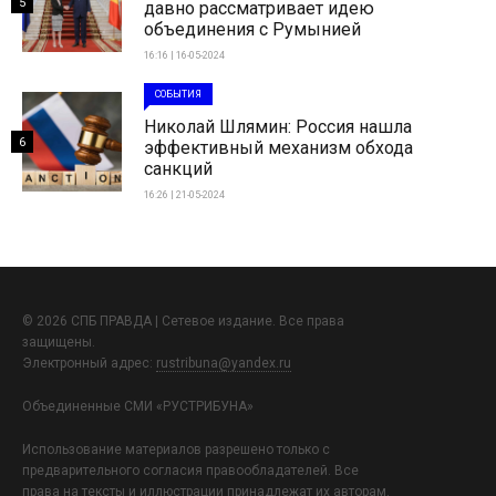
5
давно рассматривает идею
объединения с Румынией
16:16 | 16-05-2024
СОБЫТИЯ
Николай Шлямин: Россия нашла
6
эффективный механизм обхода
санкций
16:26 | 21-05-2024
© 2026 СПБ ПРАВДА | Сетевое издание. Все права
защищены.
Электронный адрес:
rustribuna@yandex.ru
Объединенные СМИ «РУСТРИБУНА»
Использование материалов разрешено только с
предварительного согласия правообладателей. Все
права на тексты и иллюстрации принадлежат их авторам.