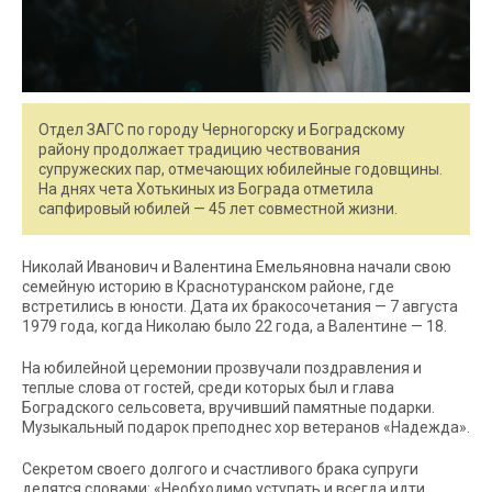
Отдел ЗАГС по городу Черногорску и Боградскому
району продолжает традицию чествования
супружеских пар, отмечающих юбилейные годовщины.
На днях чета Хотькиных из Бограда отметила
сапфировый юбилей — 45 лет совместной жизни.
Николай Иванович и Валентина Емельяновна начали свою
семейную историю в Краснотуранском районе, где
встретились в юности. Дата их бракосочетания — 7 августа
1979 года, когда Николаю было 22 года, а Валентине — 18.
На юбилейной церемонии прозвучали поздравления и
теплые слова от гостей, среди которых был и глава
Боградского сельсовета, вручивший памятные подарки.
Музыкальный подарок преподнес хор ветеранов «Надежда».
Секретом своего долгого и счастливого брака супруги
делятся словами: «Необходимо уступать и всегда идти