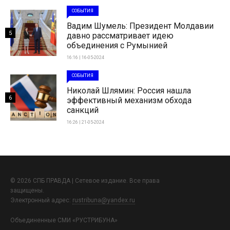
СОБЫТИЯ
Вадим Шумель: Президент Молдавии
5
давно рассматривает идею
объединения с Румынией
16:16 | 16-05-2024
СОБЫТИЯ
Николай Шлямин: Россия нашла
6
эффективный механизм обхода
санкций
16:26 | 21-05-2024
© 2026 СПБ ПРАВДА | Сетевое издание. Все права
защищены.
Электронный адрес:
rustribuna@yandex.ru
Объединенные СМИ «РУСТРИБУНА»