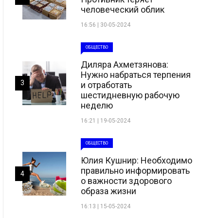
человеческий облик
16:56 | 30-05-2024
ОБЩЕСТВО
Диляра Ахметзянова:
Нужно набраться терпения
3
и отработать
шестидневную рабочую
неделю
16:21 | 19-05-2024
ОБЩЕСТВО
Юлия Кушнир: Необходимо
правильно информировать
4
о важности здорового
образа жизни
16:13 | 15-05-2024