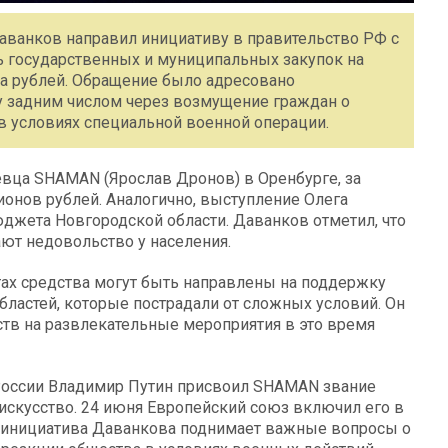
аванков направил инициативу в правительство РФ с
 государственных и муниципальных закупок на
а рублей. Обращение было адресовано
 задним числом через возмущение граждан о
в условиях специальной военной операции.
евца SHAMAN (Ярослав Дронов) в Оренбурге, за
онов рублей. Аналогично, выступление Олега
юджета Новгородской области. Даванков отметил, что
ют недовольство у населения.
тах средства могут быть направлены на поддержку
бластей, которые пострадали от сложных условий. Он
тв на развлекательные мероприятия в это время
т России Владимир Путин присвоил SHAMAN звание
 искусство. 24 июня Европейский союз включил его в
м, инициатива Даванкова поднимает важные вопросы о