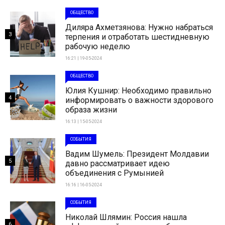
ОБЩЕСТВО
Диляра Ахметзянова: Нужно набраться
3
терпения и отработать шестидневную
рабочую неделю
16:21 | 19-05-2024
ОБЩЕСТВО
Юлия Кушнир: Необходимо правильно
4
информировать о важности здорового
образа жизни
16:13 | 15-05-2024
СОБЫТИЯ
Вадим Шумель: Президент Молдавии
5
давно рассматривает идею
объединения с Румынией
16:16 | 16-05-2024
СОБЫТИЯ
Николай Шлямин: Россия нашла
6