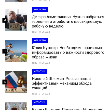
16:56 | 30-05-2024
ОБЩЕСТВО
Диляра Ахметзянова: Нужно набраться
3
терпения и отработать шестидневную
рабочую неделю
16:21 | 19-05-2024
ОБЩЕСТВО
Юлия Кушнир: Необходимо правильно
4
информировать о важности здорового
образа жизни
16:13 | 15-05-2024
СОБЫТИЯ
Николай Шлямин: Россия нашла
5
эффективный механизм обхода
санкций
16:26 | 21-05-2024
СОБЫТИЯ
Вадим Шумель: Президент Молдавии