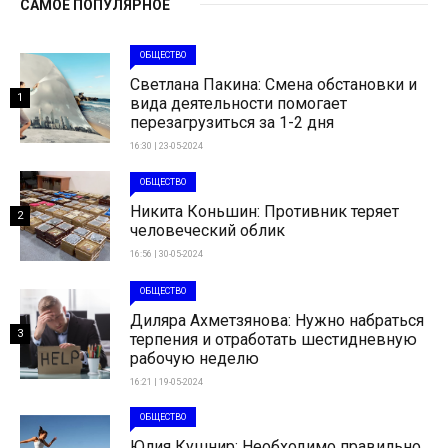
САМОЕ ПОПУЛЯРНОЕ
ОБЩЕСТВО
Светлана Пакина: Смена обстановки и
1
вида деятельности помогает
перезагрузиться за 1-2 дня
16:30 | 23-05-2024
ОБЩЕСТВО
Никита Коньшин: Противник теряет
2
человеческий облик
16:56 | 30-05-2024
ОБЩЕСТВО
Диляра Ахметзянова: Нужно набраться
3
терпения и отработать шестидневную
рабочую неделю
16:21 | 19-05-2024
ОБЩЕСТВО
Юлия Кушнир: Необходимо правильно