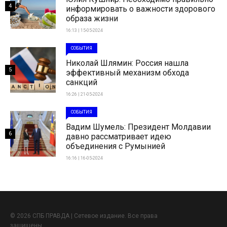
4
информировать о важности здорового
образа жизни
16:13 | 15-05-2024
СОБЫТИЯ
Николай Шлямин: Россия нашла
5
эффективный механизм обхода
санкций
16:26 | 21-05-2024
СОБЫТИЯ
Вадим Шумель: Президент Молдавии
6
давно рассматривает идею
объединения с Румынией
16:16 | 16-05-2024
© 2026 СПБ ПРАВДА | Сетевое издание. Все права
защищены.