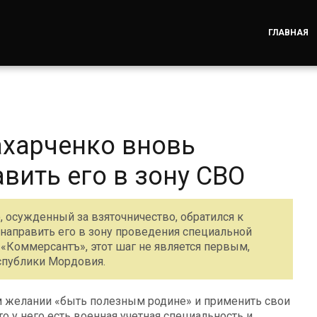
ГЛАВНАЯ
харченко вновь
вить его в зону СВО
осужденный за взяточничество, обратился к
направить его в зону проведения специальной
«Коммерсантъ», этот шаг не является первым,
спублики Мордовия.
м желании «быть полезным родине» и применить свои
то у него есть военная учетная специальность и