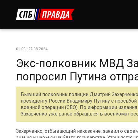
01:09 | 22-08-2024
Экс-полковник МВД За
попросил Путина отпра
Бывший полковник полиции Дмитрий Захарченко, 
президенту России Владимиру Путину с просьбой 
военной операции (СВО). По информации издания 
Захарченко уже ранее обращался в военкомат ре
Захарченко, отбывающий наказание, заявил о свое
знания и навыки на благо государства. Уточняется, ч