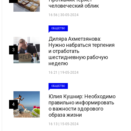
человеческий облик
16:56 | 30-05-2024
ОБЩЕСТВО
Диляра Ахметзянова:
Нужно набраться терпения
3
и отработать
шестидневную рабочую
неделю
16:21 | 19-05-2024
ОБЩЕСТВО
Юлия Кушнир: Необходимо
правильно информировать
4
о важности здорового
образа жизни
16:13 | 15-05-2024