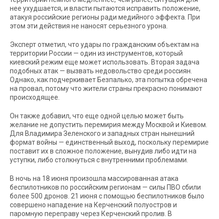
нее ухудшается, и власти пытаются исправить положение,
атакуя российские регионы ради медийного эффекта. При
этом эти действия не наносят серьезного урона.
Эксперт отметил, что удары по гражданским объектам на
территории России — один из инструментов, который
киевский режим еще может использовать. Вторая задача
подобных атак — вызвать недовольство среди россиян.
Однако, как подчеркивает Безпалько, эта попытка обречена
на провал, потому что жители страны прекрасно понимают
происходящее.
Он также добавил, что еще одной целью может быть
желание не допустить перемирия между Москвой и Киевом.
Для Владимира Зеленского и западных стран нынешний
формат войны — единственный выход, поскольку перемирие
поставит их в сложное положение, вынудив либо идти на
уступки, либо столкнуться с внутренними проблемами.
В ночь на 18 июня произошла массированная атака
беспилотников по российским регионам — силы ПВО сбили
более 500 дронов. 21 июня с помощью беспилотников было
совершено нападение на Керченский полуостров и
паромную переправу через Керченский пролив. В