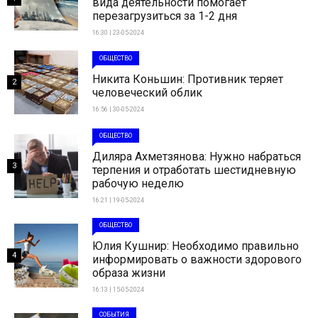
вида деятельности помогает
перезагрузиться за 1-2 дня
16:30 | 23-05-2024
ОБЩЕСТВО
Никита Коньшин: Противник теряет
2
человеческий облик
16:56 | 30-05-2024
ОБЩЕСТВО
Диляра Ахметзянова: Нужно набраться
3
терпения и отработать шестидневную
рабочую неделю
16:21 | 19-05-2024
ОБЩЕСТВО
Юлия Кушнир: Необходимо правильно
4
информировать о важности здорового
образа жизни
16:13 | 15-05-2024
СОБЫТИЯ