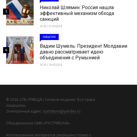
Николай Шлямин: Россия нашла
5
эффективный механизм обхода
санкций
16:26 | 21-05-2024
СОБЫТИЯ
Вадим Шумель: Президент Молдавии
6
давно рассматривает идею
объединения с Румынией
16:16 | 16-05-2024
© 2026 СПБ ПРАВДА | Сетевое издание. Все права
защищены.
Электронный адрес:
rustribuna@yandex.ru
Объединенные СМИ «РУСТРИБУНА»
Использование материалов разрешено только с