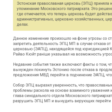
Эстонская православная церковь (ЭПЦ) приняла 
упоминание Московского патриархата. Это реше
где отмечается, что теперь церковь будет действ
административных, церковно-хозяйственных, це
делах.
Данное изменение произошло на фоне угрозы со с
запретить деятельность ЭПЦ МП в случае отказа от
церковью (ЭАПЦ), находящейся под юрисдикцией К
Райво Кюйт раніше указывал на возможность угро
Недавние события также включают факты о том, чт
вынужден покинуть Эстонию после отказа в продле
предложения МВД перейти в подчинение ЭАПЦ, что 
Собор ЭПЦ выразил уверенность, что православны
проблемы раскола на основе взаимного уважения и 
глава синодального отдела Московского патриарха
разрушить ЭПЦ МП и вынудить верующих перейти 