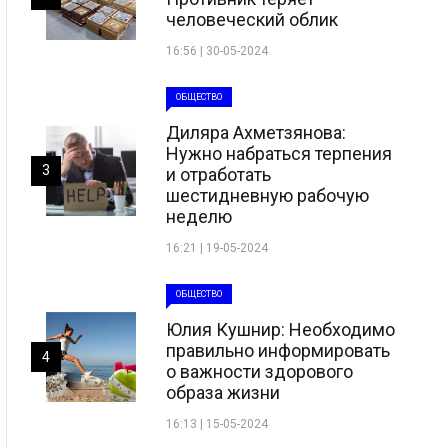
человеческий облик
16:56 | 30-05-2024
ОБЩЕСТВО
Диляра Ахметзянова:
Нужно набраться терпения
3
и отработать
шестидневную рабочую
неделю
16:21 | 19-05-2024
ОБЩЕСТВО
Юлия Кушнир: Необходимо
правильно информировать
4
о важности здорового
образа жизни
16:13 | 15-05-2024