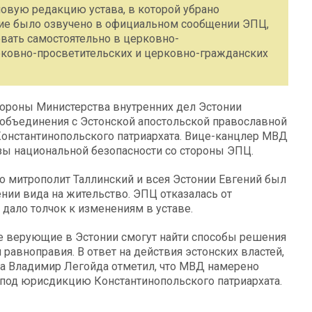
новую редакцию устава, в которой убрано
ние было озвучено в официальном сообщении ЭПЦ,
овать самостоятельно в церковно-
рковно-просветительских и церковно-гражданских
тороны Министерства внутренних дел Эстонии
 объединения с Эстонской апостольской православной
онстантинопольского патриархата. Вице-канцлер МВД
зы национальной безопасности со стороны ЭПЦ.
о митрополит Таллинский и всея Эстонии Евгений был
нии вида на жительство. ЭПЦ отказалась от
дало толчок к изменениям в уставе.
е верующие в Эстонии смогут найти способы решения
равноправия. В ответ на действия эстонских властей,
та Владимир Легойда отметил, что МВД намерено
под юрисдикцию Константинопольского патриархата.