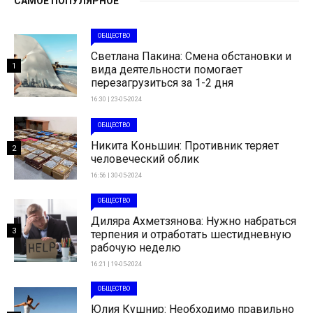
САМОЕ ПОПУЛЯРНОЕ
ОБЩЕСТВО
Светлана Пакина: Смена обстановки и
1
вида деятельности помогает
перезагрузиться за 1-2 дня
16:30 | 23-05-2024
ОБЩЕСТВО
Никита Коньшин: Противник теряет
2
человеческий облик
16:56 | 30-05-2024
ОБЩЕСТВО
Диляра Ахметзянова: Нужно набраться
3
терпения и отработать шестидневную
рабочую неделю
16:21 | 19-05-2024
ОБЩЕСТВО
Юлия Кушнир: Необходимо правильно