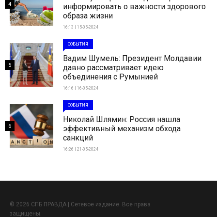
4
информировать о важности здорового
образа жизни
16:13 | 15-05-2024
СОБЫТИЯ
Вадим Шумель: Президент Молдавии
5
давно рассматривает идею
объединения с Румынией
16:16 | 16-05-2024
СОБЫТИЯ
Николай Шлямин: Россия нашла
6
эффективный механизм обхода
санкций
16:26 | 21-05-2024
© 2026 СПБ ПРАВДА | Сетевое издание. Все права
защищены.