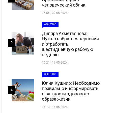
человеческий облик
16:56 | 30-05-2024
ОБЩЕСТВО
Диляра Ахметзянова:
Нужно набраться терпения
3
и отработать
шестидневную рабочую
неделю
16:21 | 19-05-2024
ОБЩЕСТВО
Юлия Кушнир: Необходимо
правильно информировать
4
о важности здорового
образа жизни
16:13 | 15-05-2024