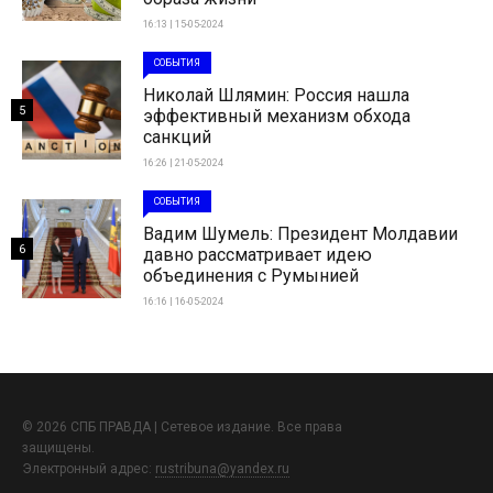
16:13 | 15-05-2024
СОБЫТИЯ
Николай Шлямин: Россия нашла
5
эффективный механизм обхода
санкций
16:26 | 21-05-2024
СОБЫТИЯ
Вадим Шумель: Президент Молдавии
6
давно рассматривает идею
объединения с Румынией
16:16 | 16-05-2024
© 2026 СПБ ПРАВДА | Сетевое издание. Все права
защищены.
Электронный адрес:
rustribuna@yandex.ru