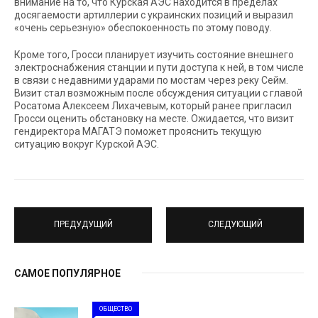
внимание на то, что Курская АЭС находится в пределах
досягаемости артиллерии с украинских позиций и выразил
«очень серьезную» обеспокоенность по этому поводу.
Кроме того, Гросси планирует изучить состояние внешнего
электроснабжения станции и пути доступа к ней, в том числе
в связи с недавними ударами по мостам через реку Сейм.
Визит стал возможным после обсуждения ситуации с главой
Росатома Алексеем Лихачевым, который ранее пригласил
Гросси оценить обстановку на месте. Ожидается, что визит
гендиректора МАГАТЭ поможет прояснить текущую
ситуацию вокруг Курской АЭС.
ПРЕДУДУЩИЙ
СЛЕДУЮЩИЙ
САМОЕ ПОПУЛЯРНОЕ
ОБЩЕСТВО