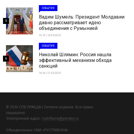
СОБЫТИЯ
Вадим Шумель: Президент Молдавии
5
давно рассматривает идею
объединения с Румынией
16:16 | 16-05-2024
СОБЫТИЯ
Николай Шлямин: Россия нашла
6
эффективный механизм обхода
санкций
16:26 | 21-05-2024
© 2026 СПБ ПРАВДА | Сетевое издание. Все права
защищены.
Электронный адрес:
rustribuna@yandex.ru
Объединенные СМИ «РУСТРИБУНА»