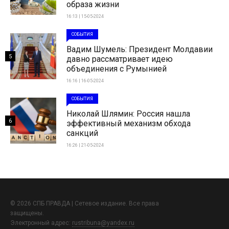
образа жизни
16:13 | 15-05-2024
СОБЫТИЯ
Вадим Шумель: Президент Молдавии
5
давно рассматривает идею
объединения с Румынией
16:16 | 16-05-2024
СОБЫТИЯ
Николай Шлямин: Россия нашла
6
эффективный механизм обхода
санкций
16:26 | 21-05-2024
© 2026 СПБ ПРАВДА | Сетевое издание. Все права
защищены.
Электронный адрес:
rustribuna@yandex.ru