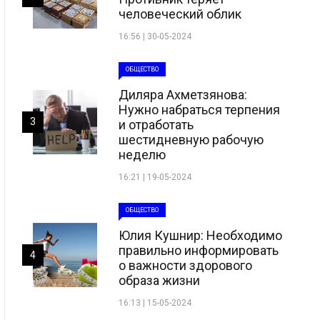
человеческий облик
16:56 | 30-05-2024
ОБЩЕСТВО
Диляра Ахметзянова:
Нужно набраться терпения
3
и отработать
шестидневную рабочую
неделю
16:21 | 19-05-2024
ОБЩЕСТВО
Юлия Кушнир: Необходимо
правильно информировать
4
о важности здорового
образа жизни
16:13 | 15-05-2024