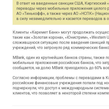
В ответ на введенные санкции США, Киргизский
переводы через мобильные приложения целого р
АО «Тинькофф», а также через АО «НСПК» (Национ
в силу незамедлительно и касается переводов в 
Клиенты «Керемет Банк» могут продолжать осуще
такие как «Золотая корона», «Юнистрим», «Western U
сложившуюся ситуацию после введения санкций п
учреждений, что затронуло ряд коммерческих банк
MBank, один из крупнейших банков страны, также 
мобильные приложения российских банков, что за
сообщается, на долю MBank приходилось до 60% все
Согласно информации, проблемы с переводами в Ки
российские финансовые учреждения попали под но
подчеркнули, что доступ к международным систем
клиентов, что позволяет в некоторой степени комп