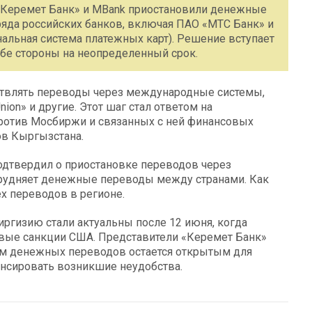
 «Керемет Банк» и MBank приостановили денежные
яда российских банков, включая ПАО «МТС Банк» и
альная система платежных карт). Решение вступает
обе стороны на неопределенный срок.
ствлять переводы через международные системы,
nion» и другие. Этот шаг стал ответом на
ротив Мосбиржи и связанных с ней финансовых
ов Кыргызстана.
подтвердил о приостановке переводов через
трудняет денежные переводы между странами. Как
х переводов в регионе.
ргизию стали актуальны после 12 июня, когда
вые санкции США. Представители «Керемет Банк»
ам денежных переводов остается открытым для
енсировать возникшие неудобства.