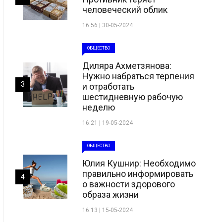
человеческий облик
16:56 | 30-05-2024
ОБЩЕСТВО
Диляра Ахметзянова:
Нужно набраться терпения
3
и отработать
шестидневную рабочую
неделю
16:21 | 19-05-2024
ОБЩЕСТВО
Юлия Кушнир: Необходимо
правильно информировать
4
о важности здорового
образа жизни
16:13 | 15-05-2024