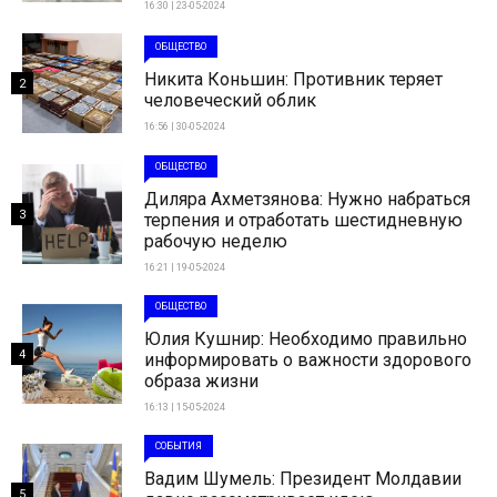
16:30 | 23-05-2024
ОБЩЕСТВО
Никита Коньшин: Противник теряет
2
человеческий облик
16:56 | 30-05-2024
ОБЩЕСТВО
Диляра Ахметзянова: Нужно набраться
3
терпения и отработать шестидневную
рабочую неделю
16:21 | 19-05-2024
ОБЩЕСТВО
Юлия Кушнир: Необходимо правильно
4
информировать о важности здорового
образа жизни
16:13 | 15-05-2024
СОБЫТИЯ
Вадим Шумель: Президент Молдавии
5