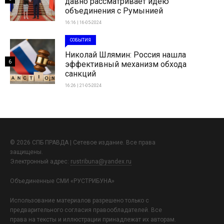
давно рассматривает идею
объединения с Румынией
16:16 | 16-05-2024
СОБЫТИЯ
Николай Шлямин: Россия нашла
6
эффективный механизм обхода
санкций
16:26 | 21-05-2024
© 2026 СПБ ПРАВДА | Сетевое издание. Все права
защищены.
Электронный адрес:
rustribuna@yandex.ru
Объединенные СМИ «РУСТРИБУНА»
Использование материалов разрешено только с
предварительного согласия правообладателей. Все
права на тексты и иллюстрации принадлежат их авторам.