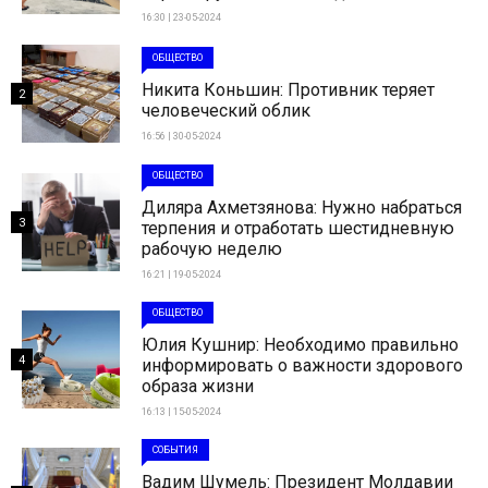
16:30 | 23-05-2024
ОБЩЕСТВО
Никита Коньшин: Противник теряет
2
человеческий облик
16:56 | 30-05-2024
ОБЩЕСТВО
Диляра Ахметзянова: Нужно набраться
3
терпения и отработать шестидневную
рабочую неделю
16:21 | 19-05-2024
ОБЩЕСТВО
Юлия Кушнир: Необходимо правильно
4
информировать о важности здорового
образа жизни
16:13 | 15-05-2024
СОБЫТИЯ
Вадим Шумель: Президент Молдавии