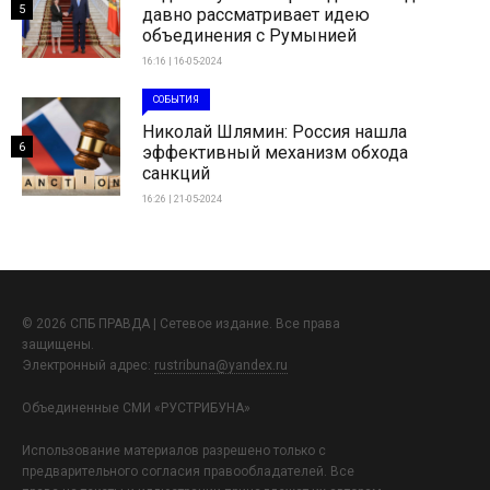
5
давно рассматривает идею
объединения с Румынией
16:16 | 16-05-2024
СОБЫТИЯ
Николай Шлямин: Россия нашла
6
эффективный механизм обхода
санкций
16:26 | 21-05-2024
© 2026 СПБ ПРАВДА | Сетевое издание. Все права
защищены.
Электронный адрес:
rustribuna@yandex.ru
Объединенные СМИ «РУСТРИБУНА»
Использование материалов разрешено только с
предварительного согласия правообладателей. Все