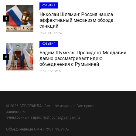
СОБЫТИЯ
Николай Шлямин: Россия нашла
5
эффективный механизм обхода
санкций
16:26 | 21-05-2024
СОБЫТИЯ
Вадим Шумель: Президент Молдавии
6
давно рассматривает идею
объединения с Румынией
16:16 | 16-05-2024
© 2026 СПБ ПРАВДА | Сетевое издание. Все права
защищены.
Электронный адрес:
rustribuna@yandex.ru
Объединенные СМИ «РУСТРИБУНА»