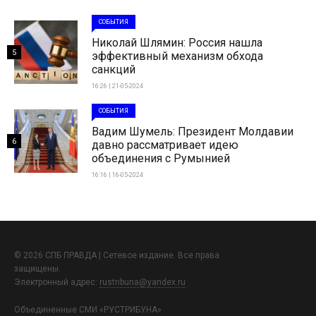
СОБЫТИЯ
Николай Шлямин: Россия нашла
5
эффективный механизм обхода
санкций
16:26 | 21-05-2024
СОБЫТИЯ
Вадим Шумель: Президент Молдавии
6
давно рассматривает идею
объединения с Румынией
16:16 | 16-05-2024
© 2026 СПБ ПРАВДА | Сетевое издание. Все права
защищены.
Электронный адрес:
rustribuna@yandex.ru
Объединенные СМИ «РУСТРИБУНА»