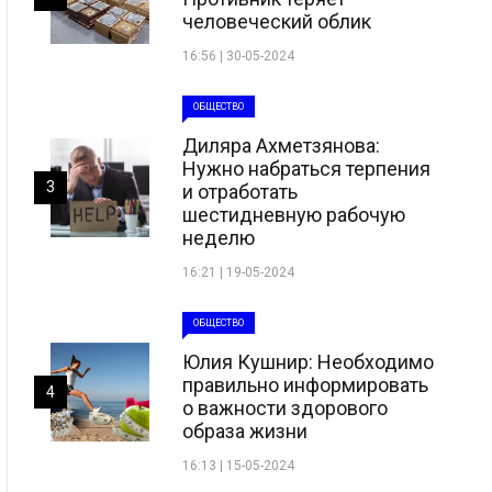
человеческий облик
16:56 | 30-05-2024
ОБЩЕСТВО
Диляра Ахметзянова:
Нужно набраться терпения
3
и отработать
шестидневную рабочую
неделю
16:21 | 19-05-2024
ОБЩЕСТВО
Юлия Кушнир: Необходимо
правильно информировать
4
о важности здорового
образа жизни
16:13 | 15-05-2024