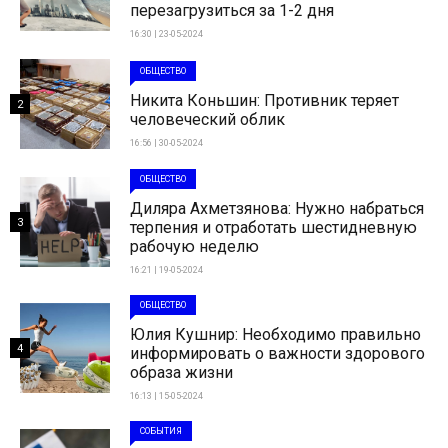
перезагрузиться за 1-2 дня
16:30 | 23-05-2024
ОБЩЕСТВО
Никита Коньшин: Противник теряет
2
человеческий облик
16:56 | 30-05-2024
ОБЩЕСТВО
Диляра Ахметзянова: Нужно набраться
3
терпения и отработать шестидневную
рабочую неделю
16:21 | 19-05-2024
ОБЩЕСТВО
Юлия Кушнир: Необходимо правильно
4
информировать о важности здорового
образа жизни
16:13 | 15-05-2024
СОБЫТИЯ