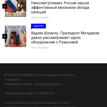
Николай Шлямин: Россия нашла
5
эффективный механизм обхода
санкций
16:26 | 21-05-2024
СОБЫТИЯ
Вадим Шумель: Президент Молдавии
6
давно рассматривает идею
объединения с Румынией
16:16 | 16-05-2024
© 2026 СПБ ПРАВДА | Сетевое издание. Все права
защищены.
Электронный адрес:
rustribuna@yandex.ru
Объединенные СМИ «РУСТРИБУНА»
Использование материалов разрешено только с