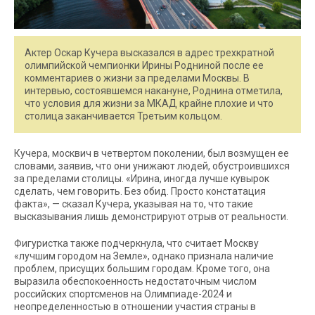
Актер Оскар Кучера высказался в адрес трехкратной
олимпийской чемпионки Ирины Родниной после ее
комментариев о жизни за пределами Москвы. В
интервью, состоявшемся накануне, Роднина отметила,
что условия для жизни за МКАД крайне плохие и что
столица заканчивается Третьим кольцом.
Кучера, москвич в четвертом поколении, был возмущен ее
словами, заявив, что они унижают людей, обустроившихся
за пределами столицы. «Ирина, иногда лучше кувырок
сделать, чем говорить. Без обид. Просто констатация
факта», — сказал Кучера, указывая на то, что такие
высказывания лишь демонстрируют отрыв от реальности.
Фигуристка также подчеркнула, что считает Москву
«лучшим городом на Земле», однако признала наличие
проблем, присущих большим городам. Кроме того, она
выразила обеспокоенность недостаточным числом
российских спортсменов на Олимпиаде-2024 и
неопределенностью в отношении участия страны в