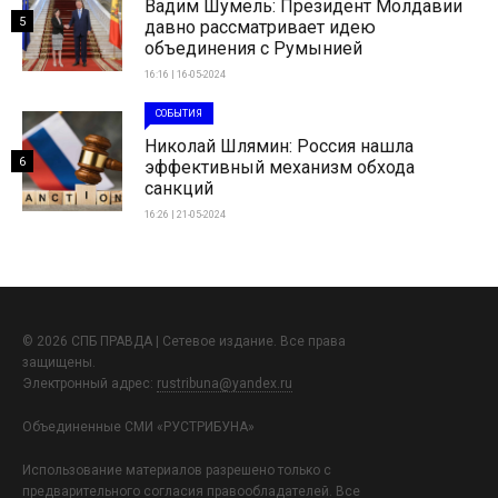
Вадим Шумель: Президент Молдавии
5
давно рассматривает идею
объединения с Румынией
16:16 | 16-05-2024
СОБЫТИЯ
Николай Шлямин: Россия нашла
6
эффективный механизм обхода
санкций
16:26 | 21-05-2024
© 2026 СПБ ПРАВДА | Сетевое издание. Все права
защищены.
Электронный адрес:
rustribuna@yandex.ru
Объединенные СМИ «РУСТРИБУНА»
Использование материалов разрешено только с
предварительного согласия правообладателей. Все