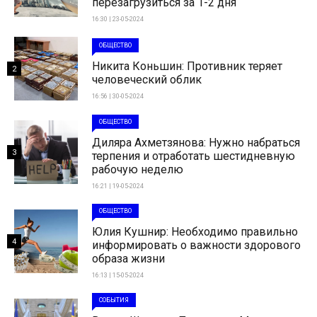
перезагрузиться за 1-2 дня
16:30 | 23-05-2024
ОБЩЕСТВО
Никита Коньшин: Противник теряет
2
человеческий облик
16:56 | 30-05-2024
ОБЩЕСТВО
Диляра Ахметзянова: Нужно набраться
3
терпения и отработать шестидневную
рабочую неделю
16:21 | 19-05-2024
ОБЩЕСТВО
Юлия Кушнир: Необходимо правильно
4
информировать о важности здорового
образа жизни
16:13 | 15-05-2024
СОБЫТИЯ