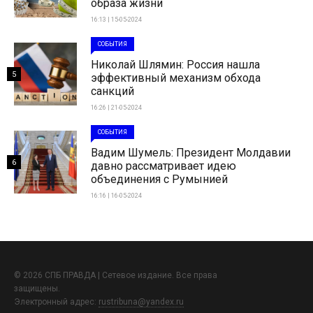
образа жизни
16:13 | 15-05-2024
СОБЫТИЯ
Николай Шлямин: Россия нашла
5
эффективный механизм обхода
санкций
16:26 | 21-05-2024
СОБЫТИЯ
Вадим Шумель: Президент Молдавии
6
давно рассматривает идею
объединения с Румынией
16:16 | 16-05-2024
© 2026 СПБ ПРАВДА | Сетевое издание. Все права
защищены.
Электронный адрес:
rustribuna@yandex.ru