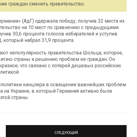
ние граждан сменить правительство.
ермании» (АдГ) одержала победу, получив 32 места из
ительство на 10 мест по сравнению с предыдущими
учив 30,6 процента голосов избирателей и уступив
 который набрал 31,9 процента.
ают непопулярность правительства Шольца, которое,
витию страны и решению проблем ее граждан. Он
кризисе, что связано с потерей дешевых российских
литикой.
ь политики канцлера в освещении важнейших проблем
а на Украине, в который Германия активно была
этой страны.
СЛЕДУЮЩИЙ