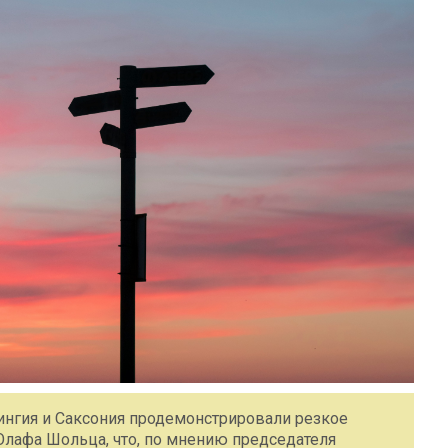
нгия и Саксония продемонстрировали резкое
лафа Шольца, что, по мнению председателя