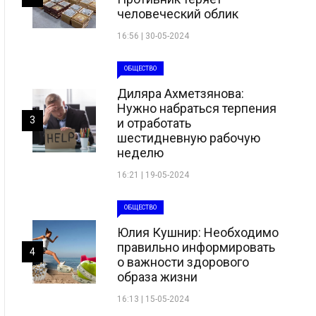
человеческий облик
16:56 | 30-05-2024
ОБЩЕСТВО
Диляра Ахметзянова:
Нужно набраться терпения
3
и отработать
шестидневную рабочую
неделю
16:21 | 19-05-2024
ОБЩЕСТВО
Юлия Кушнир: Необходимо
правильно информировать
4
о важности здорового
образа жизни
16:13 | 15-05-2024