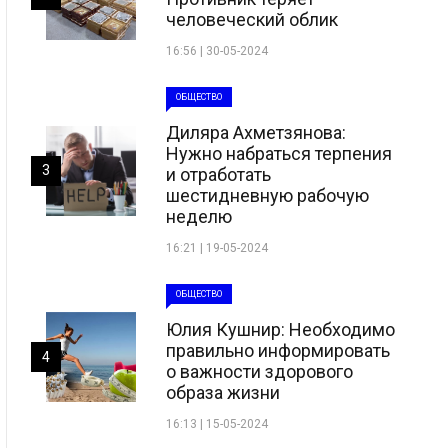
человеческий облик
16:56 | 30-05-2024
ОБЩЕСТВО
Диляра Ахметзянова:
Нужно набраться терпения
3
и отработать
шестидневную рабочую
неделю
16:21 | 19-05-2024
ОБЩЕСТВО
Юлия Кушнир: Необходимо
правильно информировать
4
о важности здорового
образа жизни
16:13 | 15-05-2024