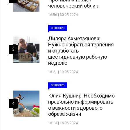
человеческий облик
16:56 | 30-05-2024
ОБЩЕСТВО
Диляра Ахметзянова:
Нужно набраться терпения
3
и отработать
шестидневную рабочую
неделю
16:21 | 19-05-2024
ОБЩЕСТВО
Юлия Кушнир: Необходимо
правильно информировать
4
о важности здорового
образа жизни
16:13 | 15-05-2024