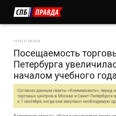
19:03 | 21-08-2024
Посещаемость торгов
Петербурга увеличилас
началом учебного год
Согласно данным газеты «Коммерсантъ», перед н
торговых центров в Москве и Санкт-Петербурге во
к 1 сентября, когда они закупают необходимую о
В магазинах одежды, обуви и канцтоваров также 