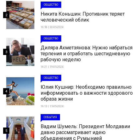
ОБЩЕСТВО
Никита Коньшин: Противник теряет
2
человеческий облик
16:56 | 30-05-2024
ОБЩЕСТВО
Диляра Ахметзянова: Нужно набраться
3
терпения и отработать шестидневную
рабочую неделю
16:21 | 19-05-2024
ОБЩЕСТВО
Юлия Кушнир: Необходимо правильно
4
информировать о важности здорового
образа жизни
16:13 | 15-05-2024
СОБЫТИЯ
Вадим Шумель: Президент Молдавии
5
давно рассматривает идею
объединения с Румынией