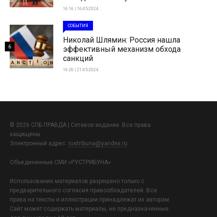
16:16 | 16-05-2024
СОБЫТИЯ
Николай Шлямин: Россия нашла
6
эффективный механизм обхода
санкций
16:26 | 21-05-2024
© 2026 СПБ ПРАВДА | Сетевое издание. Все права
защищены.
Электронный адрес:
rustribuna@yandex.ru
Объединенные СМИ «РУСТРИБУНА»
Использование материалов разрешено только с
предварительного согласия правообладателей. Все
права на тексты и иллюстрации принадлежат их авторам.
Сайт может содержать материалы, не предназначенные