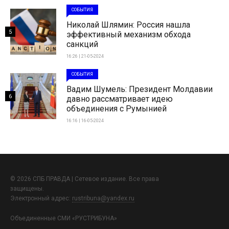
СОБЫТИЯ
Николай Шлямин: Россия нашла
5
эффективный механизм обхода
санкций
16:26 | 21-05-2024
СОБЫТИЯ
Вадим Шумель: Президент Молдавии
6
давно рассматривает идею
объединения с Румынией
16:16 | 16-05-2024
© 2026 СПБ ПРАВДА | Сетевое издание. Все права
защищены.
Электронный адрес:
rustribuna@yandex.ru
Объединенные СМИ «РУСТРИБУНА»