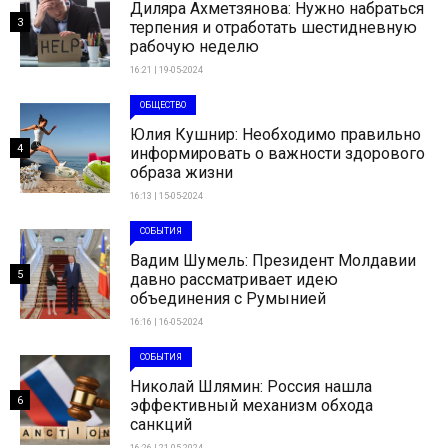
Диляра Ахметзянова: Нужно набраться
3
терпения и отработать шестидневную
рабочую неделю
16:21 | 19-05-2024
ОБЩЕСТВО
Юлия Кушнир: Необходимо правильно
4
информировать о важности здорового
образа жизни
16:13 | 15-05-2024
СОБЫТИЯ
Вадим Шумель: Президент Молдавии
5
давно рассматривает идею
объединения с Румынией
16:16 | 16-05-2024
СОБЫТИЯ
Николай Шлямин: Россия нашла
6
эффективный механизм обхода
санкций