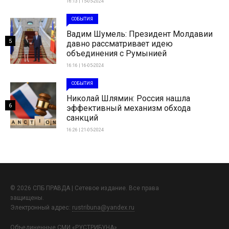
16:13 | 15-05-2024
СОБЫТИЯ
Вадим Шумель: Президент Молдавии
5
давно рассматривает идею
объединения с Румынией
16:16 | 16-05-2024
СОБЫТИЯ
Николай Шлямин: Россия нашла
6
эффективный механизм обхода
санкций
16:26 | 21-05-2024
© 2026 СПБ ПРАВДА | Сетевое издание. Все права
защищены.
Электронный адрес:
rustribuna@yandex.ru
Объединенные СМИ «РУСТРИБУНА»