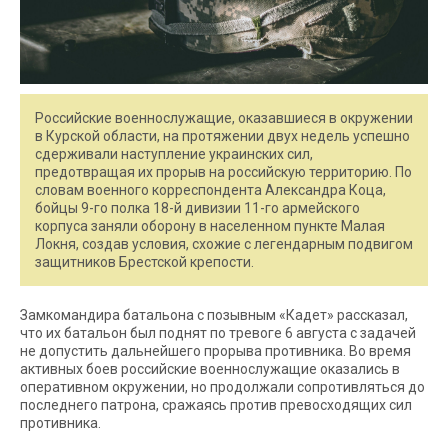
Российские военнослужащие, оказавшиеся в окружении
в Курской области, на протяжении двух недель успешно
сдерживали наступление украинских сил,
предотвращая их прорыв на российскую территорию. По
словам военного корреспондента Александра Коца,
бойцы 9-го полка 18-й дивизии 11-го армейского
корпуса заняли оборону в населенном пункте Малая
Локня, создав условия, схожие с легендарным подвигом
защитников Брестской крепости.
Замкомандира батальона с позывным «Кадет» рассказал,
что их батальон был поднят по тревоге 6 августа с задачей
не допустить дальнейшего прорыва противника. Во время
активных боев российские военнослужащие оказались в
оперативном окружении, но продолжали сопротивляться до
последнего патрона, сражаясь против превосходящих сил
противника.