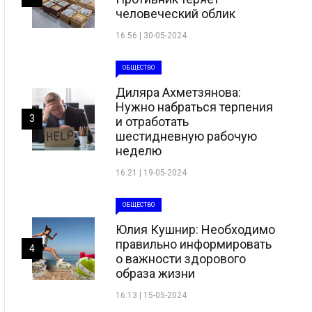
человеческий облик
16:56 | 30-05-2024
ОБЩЕСТВО
Диляра Ахметзянова:
Нужно набраться терпения
3
и отработать
шестидневную рабочую
неделю
16:21 | 19-05-2024
ОБЩЕСТВО
Юлия Кушнир: Необходимо
правильно информировать
4
о важности здорового
образа жизни
16:13 | 15-05-2024