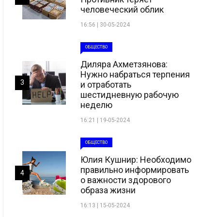
человеческий облик
16:56 | 30-05-2024
ОБЩЕСТВО
Диляра Ахметзянова:
Нужно набраться терпения
3
и отработать
шестидневную рабочую
неделю
16:21 | 19-05-2024
ОБЩЕСТВО
Юлия Кушнир: Необходимо
правильно информировать
4
о важности здорового
образа жизни
16:13 | 15-05-2024