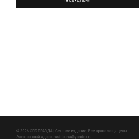
ПРЕДУДУЩИЙ
© 2026 СПБ ПРАВДА | Сетевое издание. Все права защищены.
Электронный адрес:
rustribuna@yandex.ru