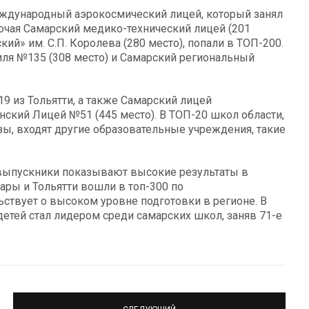
ждународный аэрокосмический лицей, который занял
ючая Самарский медико-технический лицей (201
ий» им. С.П. Королева (280 место), попали в ТОП-200.
ля №135 (308 место) и Самарский региональный
9 из Тольятти, а также Самарский лицей
нский Лицей №51 (445 место). В ТОП-20 школ области,
зы, входят другие образовательные учреждения, такие
 выпускники показывают высокие результаты в
мары и Тольятти вошли в топ-300 по
ствует о высоком уровне подготовки в регионе. В
етей стал лидером среди самарских школ, заняв 71-е