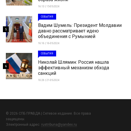
16:13 | 15-05-2024
СОБЫТИЯ
Вадим Шумель: Президент Молдавии
5
давно рассматривает идею
объединения с Румынией
16:16 | 16-05-2024
СОБЫТИЯ
Николай Шлямин: Россия нашла
6
эффективный механизм обхода
санкций
16:26 | 21-05-2024
© 2026 СПБ ПРАВДА | Сетевое издание. Все права
защищены.
Электронный адрес:
rustribuna@yandex.ru