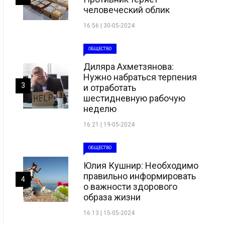
человеческий облик
16:56 | 30-05-2024
ОБЩЕСТВО
Диляра Ахметзянова:
Нужно набраться терпения
3
и отработать
шестидневную рабочую
неделю
16:21 | 19-05-2024
ОБЩЕСТВО
Юлия Кушнир: Необходимо
правильно информировать
4
о важности здорового
образа жизни
16:13 | 15-05-2024