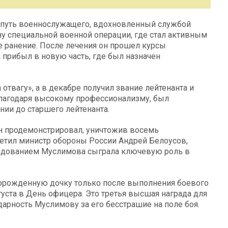
л путь военнослужащего, вдохновленный службой
ону специальной военной операции, где стал активным
е ранение. После лечения он прошел курсы
 прибыл в новую часть, где был назначен
отвагу», а в декабре получил звание лейтенанта и
благодаря высокому профессионализму, был
ии до старшего лейтенанта.
н продемонстрировал, уничтожив восемь
етил министр обороны России Андрей Белоусов,
андованием Муслимова сыграла ключевую роль в
орожденную дочку только после выполнения боевого
густа в День офицера. Это третья высшая награда для
арность Муслимову за его бесстрашие на поле боя.