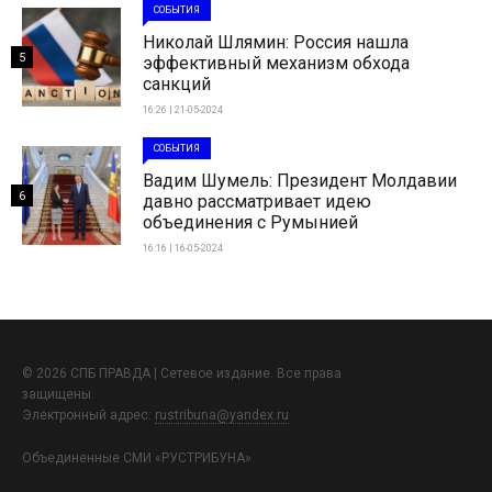
СОБЫТИЯ
Николай Шлямин: Россия нашла
5
эффективный механизм обхода
санкций
16:26 | 21-05-2024
СОБЫТИЯ
Вадим Шумель: Президент Молдавии
6
давно рассматривает идею
объединения с Румынией
16:16 | 16-05-2024
© 2026 СПБ ПРАВДА | Сетевое издание. Все права
защищены.
Электронный адрес:
rustribuna@yandex.ru
Объединенные СМИ «РУСТРИБУНА»