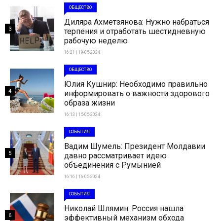
ОБЩЕСТВО
Диляра Ахметзянова: Нужно набраться
3
терпения и отработать шестидневную
рабочую неделю
16:21 | 19-05-2024
ОБЩЕСТВО
Юлия Кушнир: Необходимо правильно
4
информировать о важности здорового
образа жизни
16:13 | 15-05-2024
СОБЫТИЯ
Вадим Шумель: Президент Молдавии
5
давно рассматривает идею
объединения с Румынией
16:16 | 16-05-2024
СОБЫТИЯ
Николай Шлямин: Россия нашла
6
эффективный механизм обхода