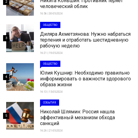
Никита Коньшин: Противник теряет
2
человеческий облик
16:56 | 30-05-2024
ОБЩЕСТВО
Диляра Ахметзянова: Нужно набраться
3
терпения и отработать шестидневную
рабочую неделю
16:21 | 19-05-2024
ОБЩЕСТВО
Юлия Кушнир: Необходимо правильно
4
информировать о важности здорового
образа жизни
16:13 | 15-05-2024
СОБЫТИЯ
Николай Шлямин: Россия нашла
5
эффективный механизм обхода
санкций
16:26 | 21-05-2024