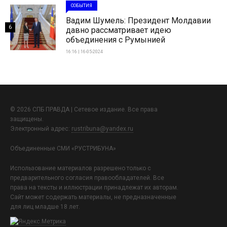
СОБЫТИЯ
Вадим Шумель: Президент Молдавии
6
давно рассматривает идею
объединения с Румынией
16:16 | 16-05-2024
© 2026 СПБ ПРАВДА | Сетевое издание. Все права
защищены.
Электронный адрес:
rustribuna@yandex.ru
Объединенные СМИ «РУСТРИБУНА»
Использование материалов разрешено только с
предварительного согласия правообладателей. Все
права на тексты и иллюстрации принадлежат их авторам.
Сайт может содержать материалы, не предназначенные
для лиц младше 18 лет.